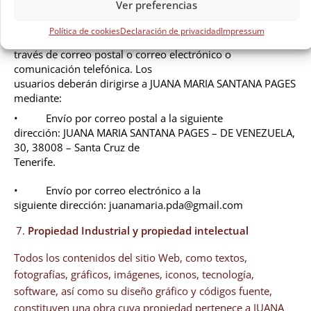
Ver preferencias
JUANA MARIA SANTANA
PAGES se considerarán eficaces, a todos los efectos,
Política de cookies
Declaración de privacidad
Impressum
cuando se realicen a
través de correo postal o correo electrónico o
comunicación telefónica. Los
usuarios deberán dirigirse a JUANA MARIA SANTANA PAGES
mediante:
• Envío por correo postal a la siguiente
dirección: JUANA MARIA SANTANA PAGES – DE VENEZUELA,
30, 38008 – Santa Cruz de
Tenerife.
• Envío por correo electrónico a la
siguiente dirección: juanamaria.pda@gmail.com
Propiedad Industrial y propiedad intelectual
Todos los contenidos del sitio Web, como textos,
fotografías, gráficos, imágenes, iconos, tecnología,
software, así como su diseño gráfico y códigos fuente,
constituyen una obra cuya propiedad pertenece a JUANA