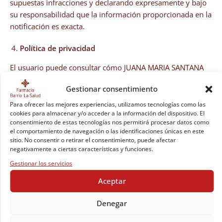
supuestas infracciones y declarando expresamente y bajo
su responsabilidad que la información proporcionada en la
notificación es exacta.
Política de privacidad
El usuario puede consultar cómo JUANA MARIA SANTANA
PAGES utiliza sus datos y las medidas de seguridad
Gestionar consentimiento
implantadas en el enlace: «Política de privacidad”
Para ofrecer las mejores experiencias, utilizamos tecnologías como las
Política de cookies
cookies para almacenar y/o acceder a la información del dispositivo. El
consentimiento de estas tecnologías nos permitirá procesar datos como
el comportamiento de navegación o las identificaciones únicas en este
JUANA MARIA SANTANA PAGES instala cookies en el
sitio. No consentir o retirar el consentimiento, puede afectar
ordenador del usuario. Para conocer más las cookies de
negativamente a ciertas características y funciones.
nuestro sitio web acuda al siguiente enlace: «política de
Gestionar los servicios
cookies»
Aceptar
Notificaciones
Denegar
Todas
las notificaciones y comunicaciones entre los usuarios y