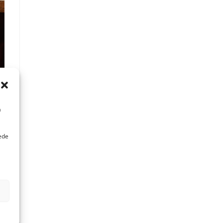
a
uede