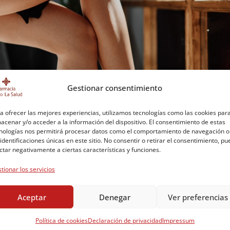
Gestionar consentimiento
a ofrecer las mejores experiencias, utilizamos tecnologías como las cookies par
acenar y/o acceder a la información del dispositivo. El consentimiento de estas
nologías nos permitirá procesar datos como el comportamiento de navegación o
 identificaciones únicas en este sitio. No consentir o retirar el consentimiento, p
ctar negativamente a ciertas características y funciones.
nsejos y tratamientos
tionar los servicios
/
Farmacia
Sin comentarios
Aceptar
Denegar
Ver preferencias
arejado y es celulitis. Según la Academia Española de
 98% de las…
Política de cookies
Declaración de privacidad
Impressum