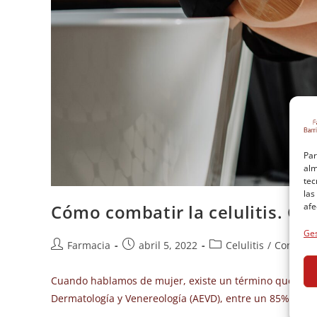
Par
alm
tec
las
afe
Cómo combatir la celulitis. Co
Ges
Farmacia
abril 5, 2022
Celulitis
/
Consejos
Cuando hablamos de mujer, existe un término que va ap
Dermatología y Venereología (AEVD), entre un 85% y un