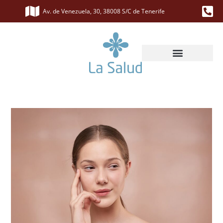
Av. de Venezuela, 30, 38008 S/C de Tenerife