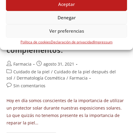
Aceptar
Denegar
La importancia de reparar la piel
Ver preferencias
después del sol. Aftersun y
Política de cookies
Declaración de privacidad
Impressum
complementos.
Farmacia
agosto 31, 2021
Cuidado de la piel
/
Cuidado de la piel después del
sol
/
Dermatología Cosmética
/
Farmacia
Sin comentarios
Hoy en día somos conscientes de la importancia de utilizar
un protector solar durante nuestras exposiciones solares.
Lo que quizás no tenemos presente es la importancia de
reparar la piel…