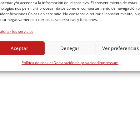
eguro te habrás planteado alguna vez. El caso es que todos tenemo
acenar y/o acceder a la información del dispositivo. El consentimiento de estas
nologías nos permitirá procesar datos como el comportamiento de navegación o
…
 identificaciones únicas en este sitio. No consentir o retirar el consentimiento, p
ctar negativamente a ciertas características y funciones.
tionar los servicios
Aceptar
Denegar
Ver preferencias
Política de cookies
Declaración de privacidad
Impressum