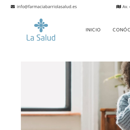
info@farmaciabarriolasalud.es
Av.
INICIO
CONÓ