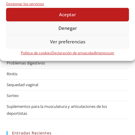
Gestionar los servicios
Gases
Aceptar
mantener silueta
Denegar
Mejora del sistema inmune
Ver preferencias
Nutrición y dietética
Nutricosmética
Política de cookies
Declaración de privacidad
Impressum
Problemas digestivos
Rinitis
Sequedad vaginal
Sorteo
Suplementos para la musculatura y articulaciones de los
deportistas
Entradas Recientes