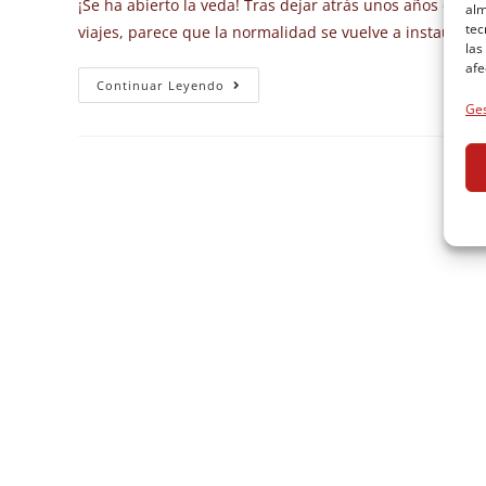
¡Se ha abierto la veda! Tras dejar atrás unos años com
alm
tec
viajes, parece que la normalidad se vuelve a instaurar…
las
afe
Continuar Leyendo
Ges