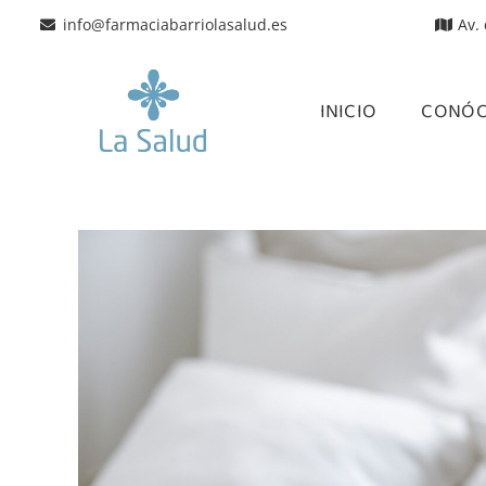
info@farmaciabarriolasalud.es
Av.
INICIO
CONÓ