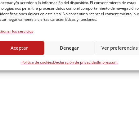
plicados debido a la pandemia en los que hemos limitado nuestros
acenar y/o acceder a la información del dispositivo. El consentimiento de estas
nologías nos permitirá procesar datos como el comportamiento de navegación o
 identificaciones únicas en este sitio. No consentir o retirar el consentimiento, p
ctar negativamente a ciertas características y funciones.
tionar los servicios
Aceptar
Denegar
Ver preferencias
Política de cookies
Declaración de privacidad
Impressum