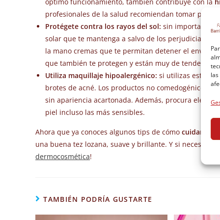
óptimo funcionamiento, también contribuye con la
h
profesionales de la salud recomiendan tomar por lo m
Protégete contra los rayos del sol:
sin importar cuál
solar que te mantenga a salvo de los perjudiciales r
Par
la mano cremas que te permitan detener el envejeci
alm
que también te protegen y están muy de tendencia c
tec
las
Utiliza maquillaje hipoalergénico:
si utilizas este ti
afe
brotes de acné. Los productos no comedogénicos pre
sin apariencia acartonada. Además, procura elegir u
Ges
piel incluso las más sensibles.
Ahora que ya conoces algunos tips de cómo
cuidar corr
una buena tez lozana, suave y brillante. Y si necesitas
dermocosmética
!
TAMBIÉN PODRÍA GUSTARTE