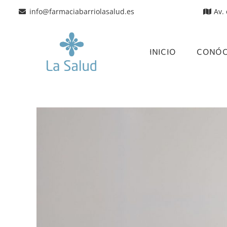
info@farmaciabarriolasalud.es
Av.
INICIO
CONÓ