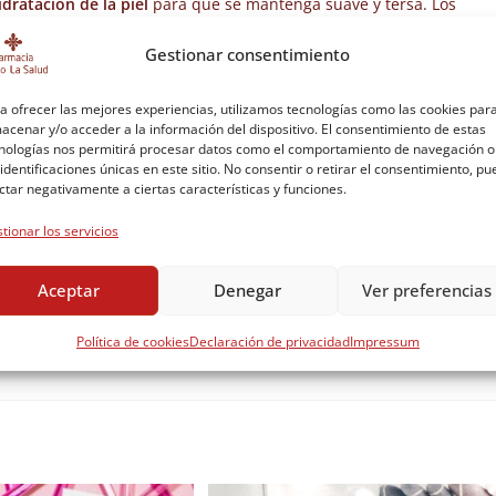
idratación de la piel
para que se mantenga suave y tersa. Los
enos 2 litros todos los días.
Gestionar consentimiento
 sea la época del año recuerda siempre utilizar un buen protector
ayos UV y demás efectos adversos del sol, igualmente ten siempre a
a ofrecer las mejores experiencias, utilizamos tecnologías como las cookies par
miento cutáneo. Una buena idea es llevar gafas de sol y sombreros
acenar y/o acceder a la información del dispositivo. El consentimiento de estas
omo accesorios de verano.
nologías nos permitirá procesar datos como el comportamiento de navegación o
 identificaciones únicas en este sitio. No consentir o retirar el consentimiento, p
po de maquillajes evitarás los riesgos de presentar cualquier alergia
ctar negativamente a ciertas características y funciones.
vienen la obstrucción de poros y mantienen
la piel fresca y sana
n maquillaje hipoalergénico que sea compatible con todo tipo de
tionar los servicios
Aceptar
Denegar
Ver preferencias
ectamente tu piel
no dudes en ponerlos en práctica para mantene
 asesoramiento ¡No dudes en contactar con nuestro servicio de
Política de cookies
Declaración de privacidad
Impressum