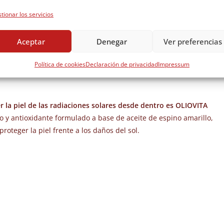
tionar los servicios
Aceptar
Denegar
Ver preferencias
pués del sol
usando aftersun, te recordamos que el cuidado de la
Política de cookies
Declaración de privacidad
Impressum
e forma interna, como ya hablamos en nuestro post:
“Protección
 la piel de las radiaciones solares desde dentro es OLIOVITA
o y antioxidante formulado a base de aceite de espino amarillo,
oteger la piel frente a los daños del sol.