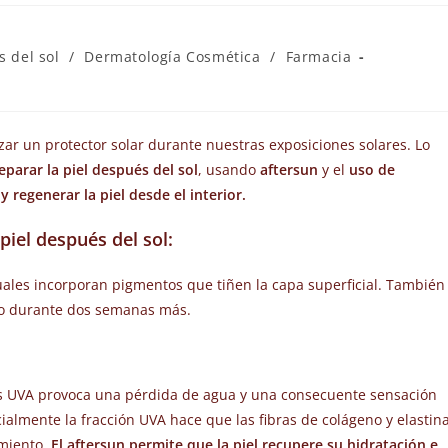
s del sol
/
Dermatología Cosmética
/
Farmacia
zar un protector solar durante nuestras exposiciones solares. Lo
eparar la piel después del sol
, usando
aftersun
y el
uso de
regenerar la piel desde el interior.
piel después del sol:
uales incorporan pigmentos que tiñen la capa superficial. También
no durante dos semanas más.
os UVA provoca una pérdida de agua y una consecuente sensación
cialmente la fracción UVA hace que las fibras de colágeno y elastin
imiento.
El aftersun permite que la piel recupere su hidratación e