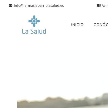
info@farmaciabarriolasalud.es
Av.
INICIO
CONÓ