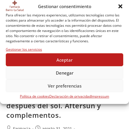
Gestionar consentimiento
Para ofrecer las mejores experiencias, utilizamos tecnologías como las
cookies para almacenar y/o acceder a la información del dispositivo. El
consentimiento de estas tecnologías nos permitirá procesar datos como
el comportamiento de navegación o las identificaciones únicas en este
sitio. No consentir o retirar el consentimiento, puede afectar
negativamente a ciertas características y funciones.
Gestionar los servicios
Aceptar
Denegar
Ver preferencias
La importancia de reparar la piel
Política de cookies
Declaración de privacidad
Impressum
después del sol. Aftersun y
complementos.
Farmacia
agosto 31, 2021